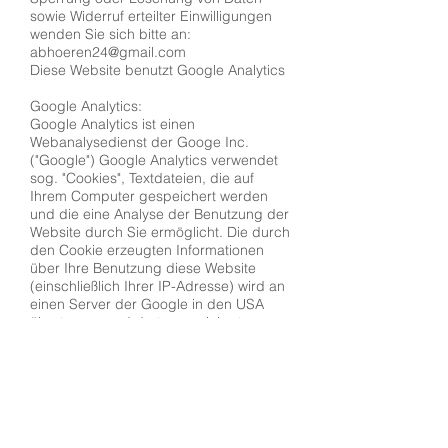
sowie Widerruf erteilter Einwilligungen
wenden Sie sich bitte an:
abhoeren24@gmail.com
Diese Website benutzt Google Analytics
Google Analytics:
Google Analytics ist einen
Webanalysedienst der Googe Inc.
("Google") Google Analytics verwendet
sog. "Cookies", Textdateien, die auf
Ihrem Computer gespeichert werden
und die eine Analyse der Benutzung der
Website durch Sie ermöglicht. Die durch
den Cookie erzeugten Informationen
über Ihre Benutzung diese Website
(einschließlich Ihrer IP-Adresse) wird an
einen Server der Google in den USA
übertragen und dort gespeichert.
Google wird diese Informationen
benutzen, um Ihre Nutzung der Website
auszuwerten, um Reports über die
Websiteaktivitäten für die
Websitebetreiber zusammenzustellen
und um weitere mit der Websitenutzung
und der Internetnutzung verbundene