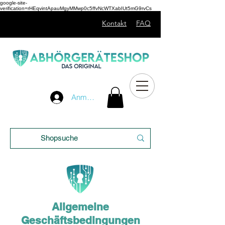
google-site-
verification=rHEqvintApauMgyMMwp0c5ffvNcWTXabIUt5mG9rvCs
Kontakt
FAQ
Unser
Anmelden
Blog
Allgemeine
Geschäftsbedingungen