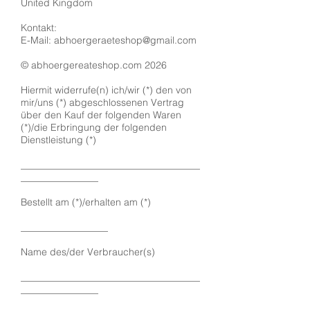
United Kingdom
Kontakt:
E-Mail: abhoergeraeteshop@gmail.com
© abhoergereateshop.com 2026
Hiermit widerrufe(n) ich/wir (*) den von
mir/uns (*) abgeschlossenen Vertrag
über den Kauf der folgenden Waren
(*)/die Erbringung der folgenden
Dienstleistung (*)
_____________________________________
________________
Bestellt am (*)/erhalten am (*)
__________________
Name des/der Verbraucher(s)
_____________________________________
________________