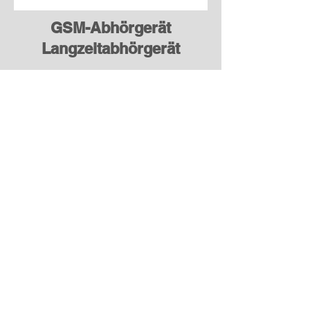
GSM-Abhörgerät
Langzeitabhörgerät
GSM Abhörgerät Blackbox Powercore
10000mAh Akku + 2 x Simkarte +
Handy alles Anonym - funktioniert
Weltweit.
Warum ein Rundum-Sorglos Paket?
Sofort startklar: Alle Abhörgeräte und
Abhörwanzen sind bereits
vorkonfiguriert und betriebsbereit.
Maximale Diskretion: Unauffälliges
Design und clevere Tarnmechanismen
sorgen für unbemerkten Einsatz.