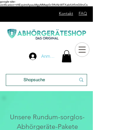
google-site-
verification=rHEqvintApauMgyMMwp0c5ffvNcWTXabIUt5mG9rvCs
Kontakt
FAQ
Unser
Anmelden
Blog
Unsere Rundum-sorglos-
Abhörgeräte-Pakete