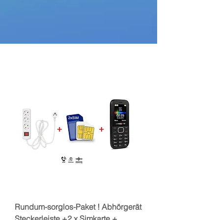
Rundum-sorglos-Paket ! Abhörgerät
Steckerleiste +2 x Simkarte +