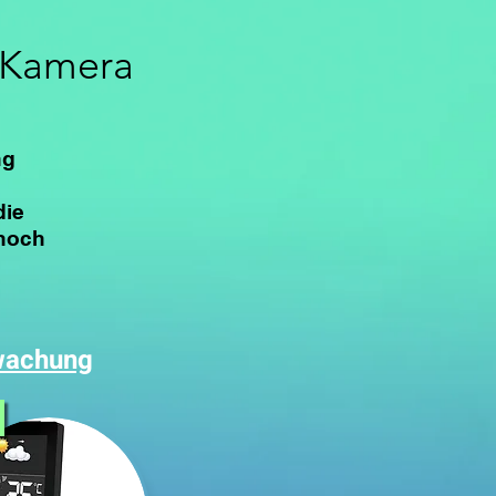
 Kamera
ng
die
 noch
wachung