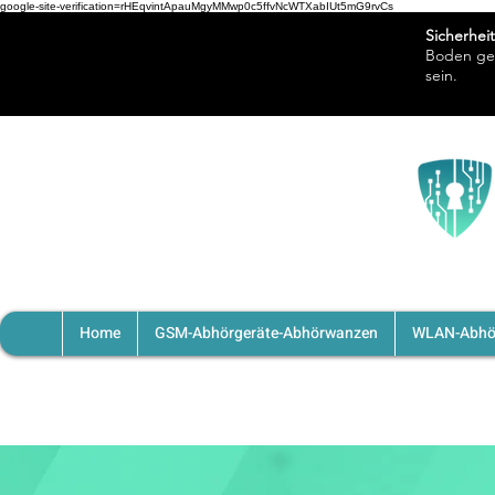
google-site-verification=rHEqvintApauMgyMMwp0c5ffvNcWTXabIUt5mG9rvCs
Sicherheit
Boden ges
sein.
Unser
Blog
JETZT NEU!
Home
GSM-Abhörgeräte-Abhörwanzen
WLAN-Abhö