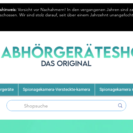
shinweis:
Vorsicht vor Nachahmern! In den vergangenen Jahren sind z
chossen. Wir sind stolz darauf, seit über einem Jahrzehnt unangefoc
rgeräte
Spionagekamera-Versteckte-kamera
Spionagekamera m