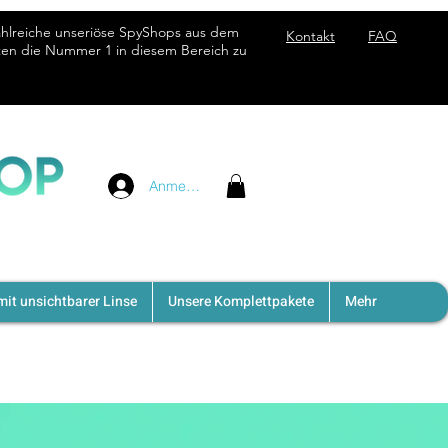
ahlreiche unseriöse SpyShops aus dem
Kontakt
FAQ
hten die Nummer 1 in diesem Bereich zu
Anmelden
it unsichtbarer Linse
Unsere Komplettpakete
Mehr