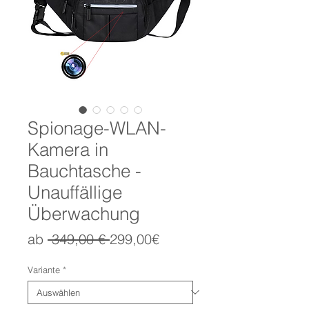
Spionage-WLAN-
Kamera in
Bauchtasche -
Unauffällige
Überwachung
Standardpreis
Sale-
ab
 349,00 € 
299,00€
Preis
Variante
*