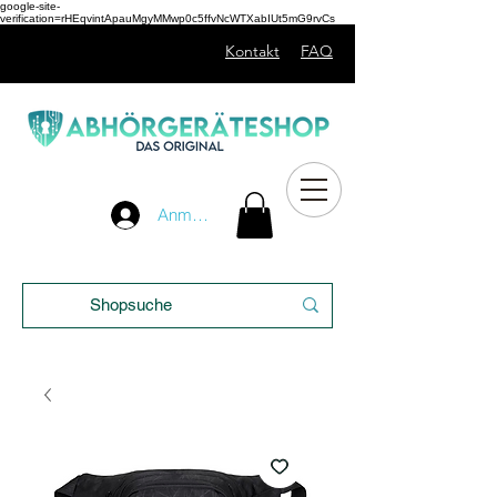
google-site-
verification=rHEqvintApauMgyMMwp0c5ffvNcWTXabIUt5mG9rvCs
Kontakt
FAQ
Unser
Anmelden
Blog