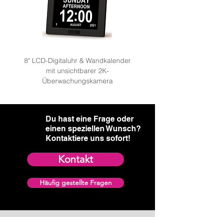
8" LCD-Digitaluhr & Wandkalender
mit unsichtbarer 2K-
Überwachungskamera: We
Überwachungskamera
Du hast eine Frage oder
einen speziellen Wunsch?​
Kontaktiere uns sofort!
Kontakt
Häufig gestellte Fragen