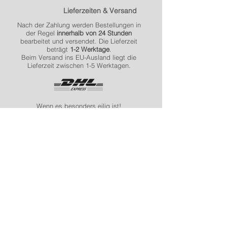
Lieferzeiten & Versand
Nach der Zahlung werden Bestellungen in
der Regel
innerhalb von 24 Stunden
bearbeitet und versendet. Die Lieferzeit
beträgt
1-2 Werktage
.
Beim Versand ins EU-Ausland liegt die
Lieferzeit zwischen 1-5 Werktagen.
Wenn es besonders eilig ist!
Express-Lieferungen werden bis spätestens
12 Uhr des Liefertages zugestellt.
Was bedeutet „neutrale
Verpackung“ ?
Deine Bestellung versenden wir
absolut
diskret & neutral
. Der Versand erfolgt in
einem Karton ohne Informationen. Auch der
Absender ist neutral und lässt nicht
erkennen, dass du bei uns bestellt hast.