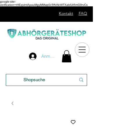
google-site-
verification=rHEqvintApauMgyMMwp0c5ffvNcWTXabIUt5mG9rvCs
Kontakt
FAQ
Unser
Anmelden
Blog