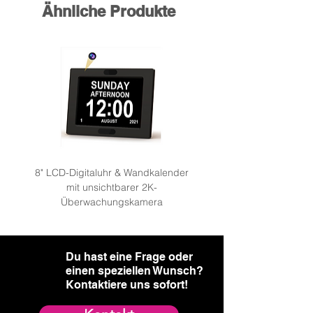
Ähnliche Produkte
8" LCD-Digitaluhr & Wandkalender
mit unsichtbarer 2K-
Überwachungskamera: We
Überwachungskamera
Du hast eine Frage oder
einen speziellen Wunsch?​
Kontaktiere uns sofort!