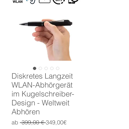
Diskretes Langzeit
WLAN-Abhörgerät
im Kugelschreiber-
Design - Weltweit
Abhören
Standardpreis
Sale-
ab
 399,00 € 
349,00€