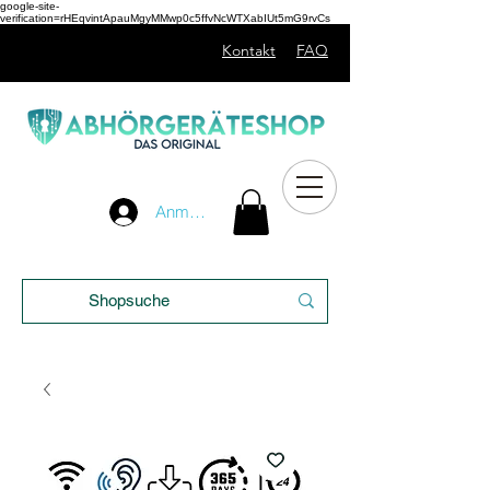
google-site-
verification=rHEqvintApauMgyMMwp0c5ffvNcWTXabIUt5mG9rvCs
Kontakt
FAQ
Unser
Anmelden
Blog