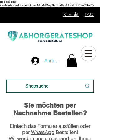
google-site-
verification=rHEqvintApauMgyMMwp0c5ffvNcWTXabIUt5mG9rvCs
Kontakt
FAQ
Unser
Anmelden
Blog
Sie möchten per
Nachnahme Bestellen?
Einfach das Formular ausfüllen oder
per
WhatsApp
Bestellen!
Wir werden uns umgehend bei Ihnen