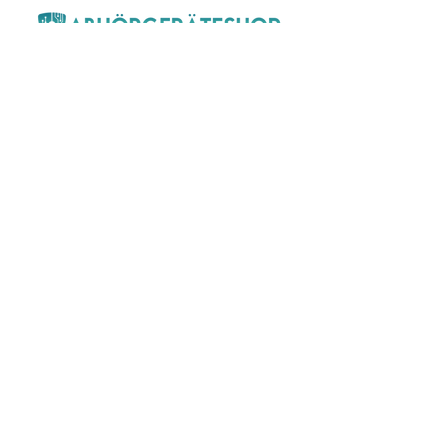
Seit über 13 Jahren die Nummer 1 im
Bereich Überwachungstechnik.
Kundenservice
Über Uns
Kontakt
WhatsApp Service
FAQ
Versand
Kostenlose Lieferung innerhalb
Deutschlands!
Blog
Kinderschutz im Alltag – Wie