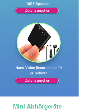
16GB Speicher
Details ansehen
Nano Voice Recorder nur 10
gr. schwer
Details ansehen
Mini Abhörgeräte -