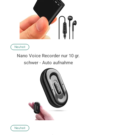
    Diskrete Platzierung: Diese Geräte 
können in Gegenständen des täglichen 
Gebrauchs integriert sein, wie Stifte, 
Rauchmelder, USB-Ladegeräte oder 
andere elektronische Geräte, um ihre 
Anwesenheit zu verschleiern.

Neuheit
Nano Voice Recorder nur 10 gr.
    Audioufzeichnung: Mini-Wanzen sind 
schwer - Auto aufnahme
oft auf die Aufzeichnung von Audio 
spezialisiert, sodass sie Gespräche oder 
Umgebungsgeräusche aufzeichnen 
können.

    Batteriebetrieb: Viele Mini-Wanzen sind 
batteriebetrieben, was ihre Platzierung 
und Verwendung in verschiedenen 
Umgebungen erleichtert.

Neuheit