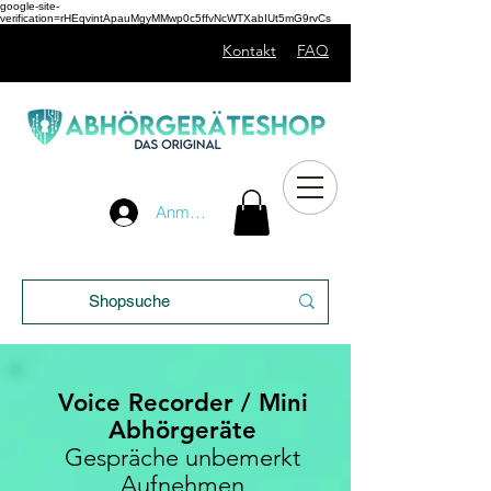
google-site-
verification=rHEqvintApauMgyMMwp0c5ffvNcWTXabIUt5mG9rvCs
Kontakt
FAQ
Unser
Anmelden
Blog
Voice Recorder / Mini
Abhörgeräte
Gespräche unbemerkt
Aufnehmen