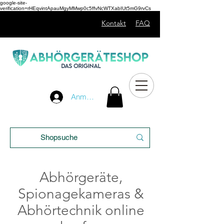
google-site-
verification=rHEqvintApauMgyMMwp0c5ffvNcWTXabIUt5mG9rvCs
Kontakt
FAQ
Unser
Anmelden
Blog
Abhörgeräte,
Spionagekameras &
Abhörtechnik online