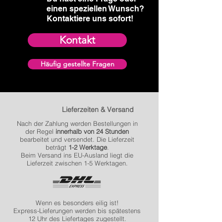
einen speziellen Wunsch?​
Kontaktiere uns sofort!
Kontakt
Häufig gestellte Fragen
Lieferzeiten & Versand
Nach der Zahlung werden Bestellungen in
der Regel
innerhalb von 24 Stunden
bearbeitet und versendet. Die Lieferzeit
beträgt
1-2 Werktage
.
Beim Versand ins EU-Ausland liegt die
Lieferzeit zwischen 1-5 Werktagen.
Wenn es besonders eilig ist!
Express-Lieferungen werden bis spätestens
12 Uhr des Liefertages zugestellt.