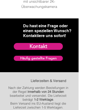
mit unsichtbarer 2K-
Überwachungskamera: We
Überwachungskamera
Du hast eine Frage oder
einen speziellen Wunsch?​
Kontaktiere uns sofort!
Kontakt
Häufig gestellte Fragen
Lieferzeiten & Versand
Nach der Zahlung werden Bestellungen in
der Regel
innerhalb von 24 Stunden
bearbeitet und versendet. Die Lieferzeit
beträgt
1-2 Werktage
.
Beim Versand ins EU-Ausland liegt die
Lieferzeit zwischen 1-5 Werktagen.