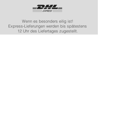
Wenn es besonders eilig ist!
Express-Lieferungen werden bis spätestens
12 Uhr des Liefertages zugestellt.
Was bedeutet „neutrale
Verpackung“ ?
Deine Bestellung versenden wir
absolut
diskret & neutral
. Der Versand erfolgt in
einem Karton ohne Informationen. Auch der
Absender ist neutral und lässt nicht
erkennen, dass du bei uns bestellt hast.
Seit über 13 Jahren die Nummer 1 im
Bereich Überwachungstechnik.
Kundenservice