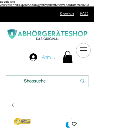
google-site-
verification=rHEqvintApauMgyMMwp0c5ffvNcWTXabIUt5mG9rvCs
Kontakt
FAQ
Unser
Anmelden
Blog