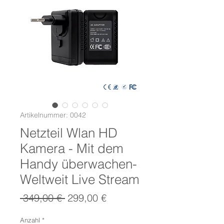
Artikelnummer: 0042
Netzteil Wlan HD
Kamera - Mit dem
Handy überwachen-
Weltweit Live Stream
Standardpreis
Sale-
 349,00 € 
299,00 €
Preis
Anzahl
*