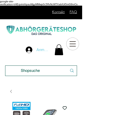
google-site-
verification=rHEqvintApauMgyMMwp0c5ffvNcWTXabIUt5mG9rvCs
Kontakt
FAQ
Unser
Anmelden
Blog