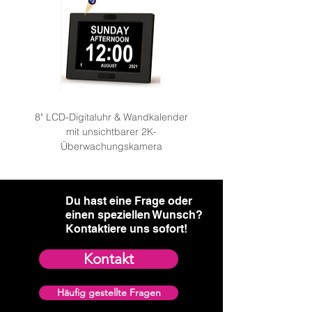
8" LCD-Digitaluhr & Wandkalender
mit unsichtbarer 2K-
Überwachungskamera: We
Überwachungskamera
Du hast eine Frage oder
einen speziellen Wunsch?​
Kontaktiere uns sofort!
Kontakt
Häufig gestellte Fragen