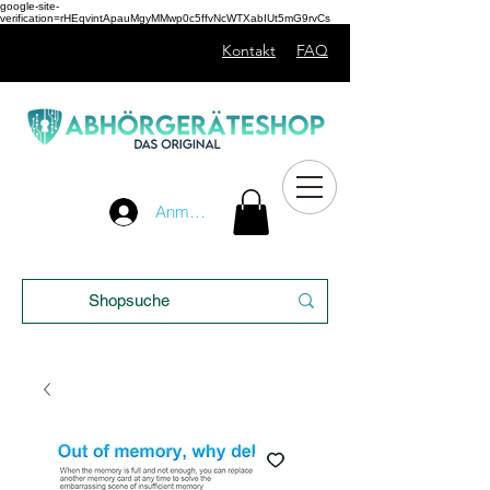
google-site-
verification=rHEqvintApauMgyMMwp0c5ffvNcWTXabIUt5mG9rvCs
Kontakt
FAQ
Unser
Anmelden
Blog