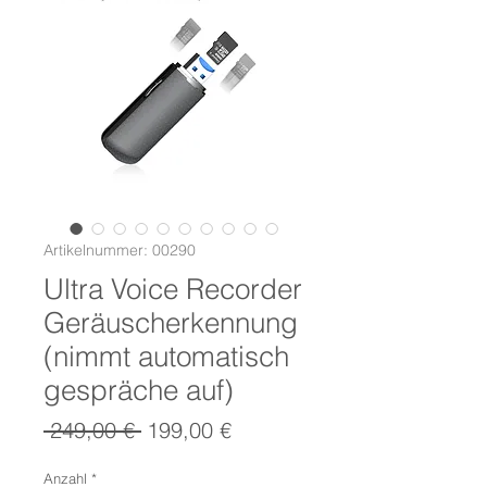
Artikelnummer: 00290
Ultra Voice Recorder
Geräuscherkennung
(nimmt automatisch
gespräche auf)
Standardpreis
Sale-
 249,00 € 
199,00 €
Preis
Anzahl
*