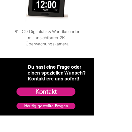
8" LCD-Digitaluhr & Wandkalender
mit unsichtbarer 2K-
Überwachungskamera: We
Überwachungskamera
Du hast eine Frage oder
einen speziellen Wunsch?​
Kontaktiere uns sofort!
Kontakt
Häufig gestellte Fragen