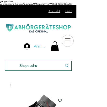
google-site-
verification=rHEqvintApauMgyMMwp0c5ffvNcWTXabIUt5mG9rvCs
Kontakt
FAQ
Unser
Anmelden
Blog