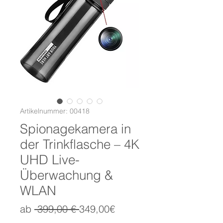
Artikelnummer: 00418
Spionagekamera in
der Trinkflasche – 4K
UHD Live-
Überwachung &
WLAN
Standardpreis
Sale-
ab
 399,00 € 
349,00€
Preis