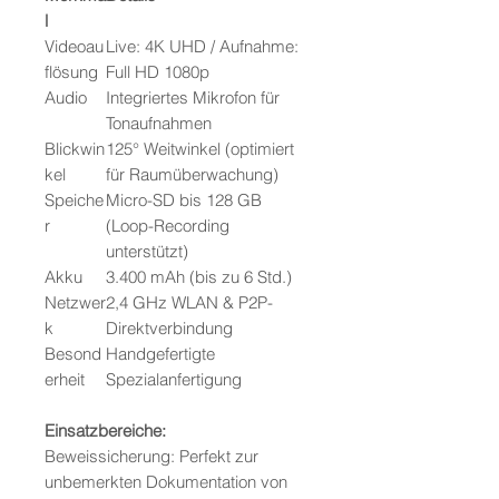
l
Videoau
Live: 4K UHD / Aufnahme:
flösung
Full HD 1080p
Audio
Integriertes Mikrofon für
Tonaufnahmen
Blickwin
125° Weitwinkel (optimiert
kel
für Raumüberwachung)
Speiche
Micro-SD bis 128 GB
r
(Loop-Recording
unterstützt)
Akku
3.400 mAh (bis zu 6 Std.)
Netzwer
2,4 GHz WLAN & P2P-
k
Direktverbindung
Besond
Handgefertigte
erheit
Spezialanfertigung
Einsatzbereiche:
Beweissicherung: Perfekt zur
unbemerkten Dokumentation von