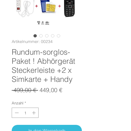
Artikelnummer: 00234
Rundum-sorglos-
Paket ! Abhörgerät
Steckerleiste +2 x
Simkarte + Handy
Standardpreis
Sale-
 499,00 € 
449,00 €
Preis
Anzahl
*
In den Warenkorb