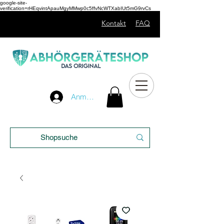
google-site-
verification=rHEqvintApauMgyMMwp0c5ffvNcWTXabIUt5mG9rvCs
Kontakt
FAQ
Unser
Anmelden
Blog