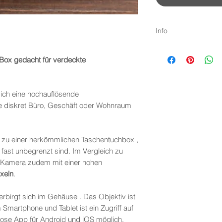
Info
Lieferzeiten-Versand
Nach der Zahlung werd
Box gedacht für verdeckte
innerhalb von 24 Stund
Lieferzeit beträgt 1-2
EU liegt die Lieferzei
sich eine hochauflösende
 diskret Büro, Geschäft oder Wohnraum
Expressversand
Wenn es Besonders eili
Express-Lieferungen w
Liefertages zugestellt.
d zu einer herkömmlichen Taschentuchbox ,
 fast unbegrenzt sind. Im Vergleich zu
Was bedeutet „neutral
Deine Bestellung verse
 Kamera zudem mit einer hohen
Der Versand erfolgt in
xeln
.
Auch der Absender ist 
Du bei uns bestellt has
rbirgt sich im Gehäuse . Das Objektiv ist
 Smartphone und Tablet ist ein Zugriff auf
lose App für Android und iOS möglich.