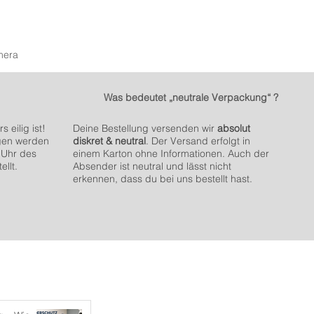
mera
Was bedeutet „neutrale Verpackung“ ?
 eilig ist!
Deine Bestellung versenden wir
absolut
gen werden
diskret & neutral
. Der Versand erfolgt in
 Uhr des
einem Karton ohne Informationen. Auch der
ellt.
Absender ist neutral und lässt nicht
erkennen, dass du bei uns bestellt hast.