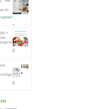
g – Wie
s für
gen können
Spycam / Überwachungskameras
026 ✓
ose,
hörgerät
und
richtige
LUNG