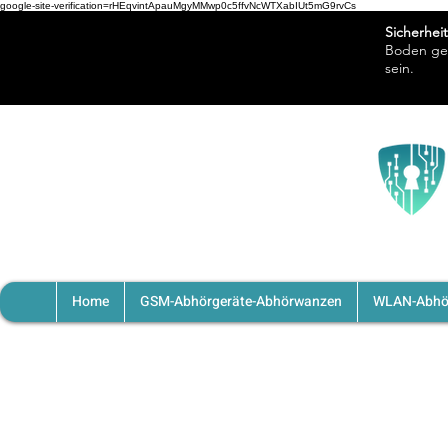
google-site-verification=rHEqvintApauMgyMMwp0c5ffvNcWTXabIUt5mG9rvCs
Sicherheit
Boden ges
sein.
Unser
Blog
JETZT NEU!
Home
GSM-Abhörgeräte-Abhörwanzen
WLAN-Abhö