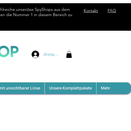
ahlreiche unseriöse SpyShops aus dem
Kontakt
FAQ
hten die Nummer 1 in diesem Bereich zu
Anmelden
it unsichtbarer Linse
Unsere Komplettpakete
Mehr