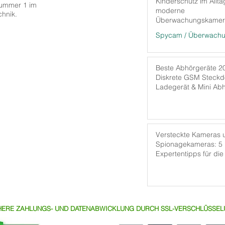
Kinderschutz im Allta
Nummer 1 im
moderne
hnik.
Überwachungskamera
mehr Sicherheit sor
Beste Abhörgeräte 2
Diskrete GSM Steckd
Ladegerät & Mini Ab
nd
Versteckte Kameras 
Spionagekameras: 5
 innerhalb
Expertentipps für die 
s!
Wahl
HERE ZAHLUNGS- UND DATENABWICKLUNG DURCH SSL-VERSCHLÜSSE