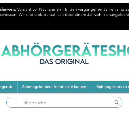
shinweis:
Vorsicht vor Nachahmern! In den vergangenen Jahren sind z
chossen. Wir sind stolz darauf, seit über einem Jahrzehnt unangefoc
rgeräte
Spionagekamera-Versteckte-kamera
Spionagekamera m