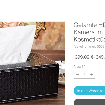
Getarnte H
Kamera im 
Kosmetiktü
Artikelnummer: 0058
Stan
 399,00 € 
349,
Anzahl
*
In den Warenko