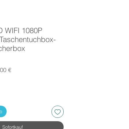
D WIFI 1080P
Taschentuchbox-
cherbox
dardpreis
Sale-
00 €
Preis
rb
Sofortkauf