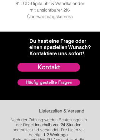
8" LCD-Digitaluhr & Wandkalender
Deine Bestellung versenden wir absolut
mit unsichtbarer 2K-
Überwachungskamera: We
diskret und neutral. Der Versand erfolgt
Überwachungskamera
in einem Karton ohne Informationen.
Auch der Absender ist neutral und lässt
nicht erkennen,dass Du bei uns bestellt
hast.
Du hast eine Frage oder
einen speziellen Wunsch?​
Kontaktiere uns sofort!
Kontakt
Häufig gestellte Fragen
Lieferzeiten & Versand
Nach der Zahlung werden Bestellungen in
der Regel
innerhalb von 24 Stunden
bearbeitet und versendet. Die Lieferzeit
beträgt
1-2 Werktage
.
Beim Versand ins EU-Ausland liegt die