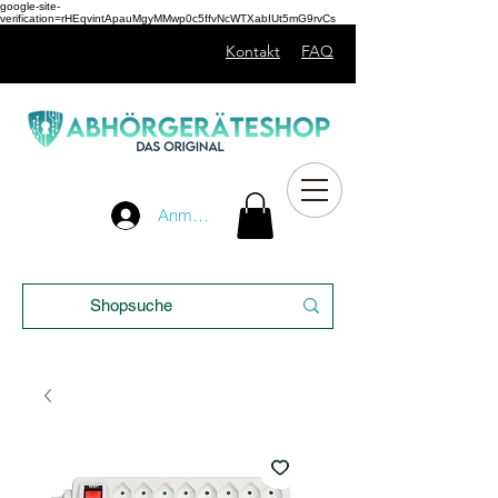
google-site-
verification=rHEqvintApauMgyMMwp0c5ffvNcWTXabIUt5mG9rvCs
Kontakt
FAQ
Unser
Anmelden
Blog