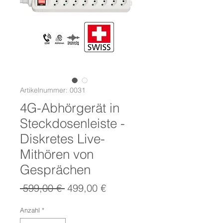
Artikelnummer: 0031
4G-Abhörgerät in
Steckdosenleiste -
Diskretes Live-
Mithören von
Gesprächen
Standardpreis
Sale-
 599,00 € 
499,00 €
Preis
Anzahl
*