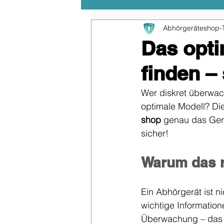
Abhörgeräteshop-
Produktneuheiten
Untreue
Das opti
finden –
Wer diskret überwach
optimale Modell? Die 
shop
 genau das Gerä
sicher!
Warum das r
Ein Abhörgerät ist n
wichtige Information
Überwachung – das G