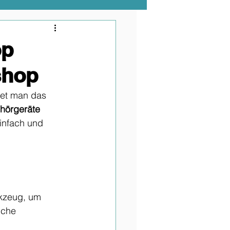
op
shop
det man das 
hörgeräte 
infach und 
rkzeug, um 
iche 