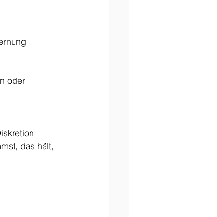
fernung 
en oder 
iskretion 
mst, das hält, 