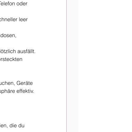
elefon oder 
neller leer 
kdosen, 
zlich ausfällt.
rsteckten 
uchen, Geräte 
phäre effektiv.
ien, die du 