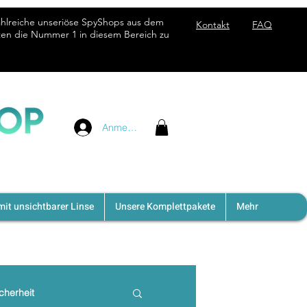
ahlreiche unseriöse SpyShops aus dem
Kontakt
FAQ
hten die Nummer 1 in diesem Bereich zu
Anmelden
it unsichtbarer Linse
Unsere Komplettpakete
Mehr
cherheit