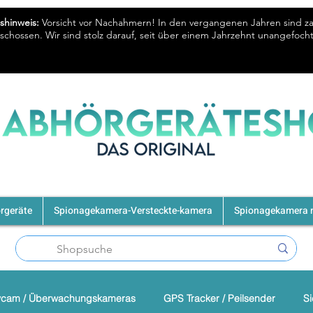
shinweis:
Vorsicht vor Nachahmern! In den vergangenen Jahren sind z
chossen. Wir sind stolz darauf, seit über einem Jahrzehnt unangefoc
rgeräte
Spionagekamera-Versteckte-kamera
Spionagekamera m
cam / Überwachungskameras
GPS Tracker / Peilsender
Si