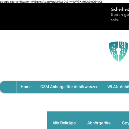
google-site-verification=rHEqvintApauMgyMMwp0c5ffvNcWTXabIUt5mG9rvCs
Sicherheit
Boden ges
sein.
Unser
Blog
JETZT NEU!
Home
GSM-Abhörgeräte-Abhörwanzen
WLAN-Abhö
Alle Beiträge
Abhörgeräte
Spy